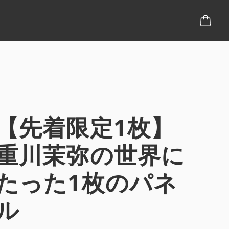
【先着限定1枚】
重川茉弥の世界に
たった1枚のパネ
ル