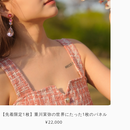
【先着限定1枚】重川茉弥の世界にたった1枚のパネル
¥22,000