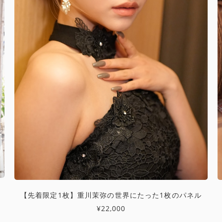
【先着限定1枚】重川茉弥の世界にたった1枚のパネル
¥22,000