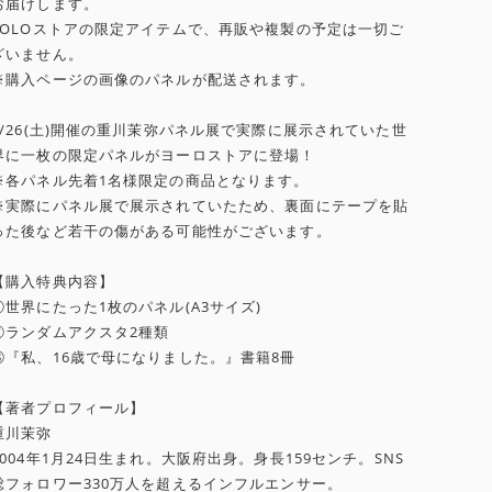
お届けします。
YOLOストアの限定アイテムで、再販や複製の予定は一切ご
ざいません。
※購入ページの画像のパネルが配送されます。
4/26(土)開催の重川茉弥パネル展で実際に展示されていた世
界に一枚の限定パネルがヨーロストアに登場！
※各パネル先着1名様限定の商品となります。
※実際にパネル展で展示されていたため、裏面にテープを貼
った後など若干の傷がある可能性がございます。
【購入特典内容】
①世界にたった1枚のパネル(A3サイズ)
②ランダムアクスタ2種類
③『私、16歳で母になりました。』書籍8冊
【著者プロフィール】
重川茉弥
2004年1月24日生まれ。大阪府出身。身長159センチ。SNS
総フォロワー330万人を超えるインフルエンサー。