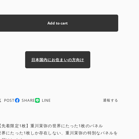
Add to cart
日本国内にお住まいの方向け
POST
SHARE
LINE
通報する
【先着限定1枚】重川茉弥の世界にたった1枚のパネル
世界にたった1枚しか存在しない、重川茉弥の特別なパネルを