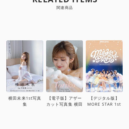
関連商品
横田未来1st写真
【電子版】アザー
【デジタル版】
集
カット写真集 横田
MORE STAR 1st
未来1st写真集
ワンマンLIVE写真
¥3,300
『Toriko』
集
¥3,300
¥3,300