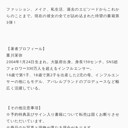
ファッション、メイク、私生活、過去のエピソードからこれか
らのことまで。現在の彼女の全てが詰め込まれた待望の書籍第
3弾！
【著者プロフィール】
重川茉弥
2004年1月24日生まれ。大阪府出身。身長159センチ。SNS総
フォロワー330万人を超えるインフルエンサー。
16歳で第1子、18歳で第2子を出産した2児の母。インフルエン
サーの他にもモデル、アパレルブランドのプロデュースなど幅
広く活躍している。
【その他注意事項】
※予約特典及びサイン入り書籍について転売は固くお断りさせ
ていただいています。
※商品のお写真と現物が異なる場合があります。