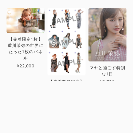
【先着限定1枚】
重川茉弥の世界に
たった1枚のパネ
ル
¥22,000
マヤと過ごす特別
な1日
【先着数量限定】
¥2,750
選べる重川茉弥ア
クリルスタンド
¥5,500